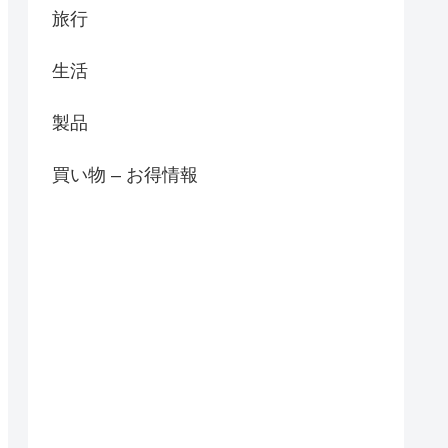
旅行
生活
製品
買い物 – お得情報