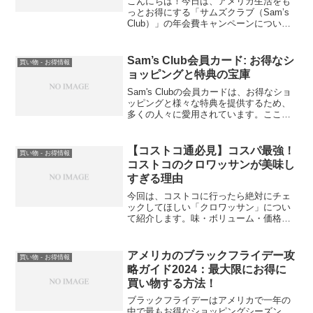
こんにちは！今日は、アメリカ生活をも
っとお得にする「サムズクラブ（Sam’s
Club）」の年会費キャンペーンについて
ご紹介します。
Sam’s Club会員カード: お得なシ
買い物 - お得情報
ョッピングと特典の宝庫
Sam's Clubの会員カードは、お得なショ
ッピングと様々な特典を提供するため、
多くの人々に愛用されています。ここで
は、Sam's Club会員カードのメリットを
紹介すると同時に、Costcoとの違いや
Sam's Clubが属する系列の会社について
【コストコ通必見】コスパ最強！
買い物 - お得情報
も解説します。
コストコのクロワッサンが美味し
すぎる理由
今回は、コストコに行ったら絶対にチェ
ックしてほしい「クロワッサン」につい
て紹介します。味・ボリューム・価格、
どれをとっても大満足のコストコ最強パ
ン、その魅力を徹底解説します！
アメリカのブラックフライデー攻
買い物 - お得情報
略ガイド2024：最大限にお得に
買い物する方法！
ブラックフライデーはアメリカで一年の
中で最もお得なショッピングシーズン。