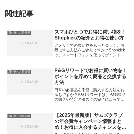
関連記事
スマホひとつでお得に買い物を！
買い物 - お得情報
Shopkickの紹介とお得な使い方
アメリカでの買い物をもっと楽しく、お
得にする方法をご存知ですか？Shopkick
は、スマートフォンを使ってポイントを
獲得し、お得な報酬を手に入れることが
できるアプリです。スーパーマーケット
やショッピングモールでの買い物がより
P&Gリワードでお得に買い物を！
買い物 - お得情報
楽しくなります！
ポイントを貯めて商品と交換する
方法
日常の必需品を手軽に購入する方法をお
探しですか？P&Gリワードは、P&G製品
の購入や特定のタスクの完了によってポ
イントを獲得し、それらのポイントを素
晴らしいP&G商品と交換できる素晴らし
いプログラムです。今すぐ参加して、お
【2025年最新版】サムズクラブ
買い物 - お得情報
得なポイントを手に入れましょう！
の年会費キャンペーン情報まと
め！お得に入会するチャンスを逃
さないで！