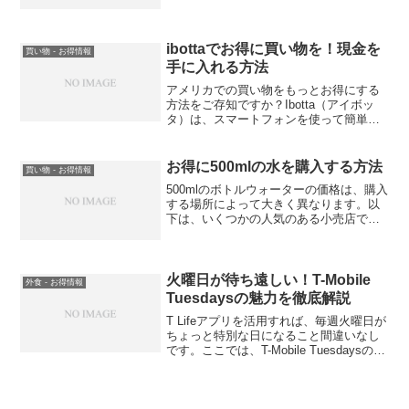
ますが、『DSWで寄付（Donate）』する
方法もございます。レジ近くにどんと箱
が置いてあります。Donateって寄付です
が、人に地球...
ibottaでお得に買い物を！現金を
買い物 - お得情報
手に入れる方法
アメリカでの買い物をもっとお得にする
方法をご存知ですか？Ibotta（アイボッ
タ）は、スマートフォンを使って簡単に
現金を手に入れることができるアプリで
す。スーパーマーケットやドラッグスト
ア、オンラインショップでのお買い物を
お得に500mlの水を購入する方法
買い物 - お得情報
する際に、Ibottaを使ってキャッシュバッ
500mlのボトルウォーターの価格は、購入
クを得ることができます。
する場所によって大きく異なります。以
下は、いくつかの人気のある小売店での
価格比較です。
火曜日が待ち遠しい！T-Mobile
外食 - お得情報
Tuesdaysの魅力を徹底解説
T Lifeアプリを活用すれば、毎週火曜日が
ちょっと特別な日になること間違いなし
です。ここでは、T-Mobile Tuesdaysの魅
力とメリットを詳しく紹介します。