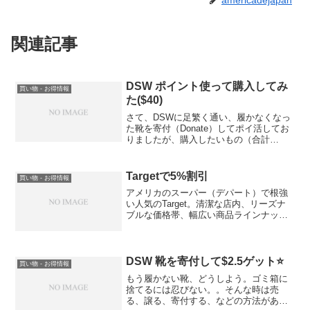
americadejapan
関連記事
DSW ポイント使って購入してみ
買い物 - お得情報
た($40)
さて、DSWに足繁く通い、履かなくなっ
た靴を寄付（Donate）してポイ活してお
りましたが、購入したいもの（合計
$41.98）に対して十分なポイント（$40
分）が貯まりましたので購入手続きをし
ました。※DSWのポイントの貯め方につ
Targetで5%割引
買い物 - お得情報
いては、別...
アメリカのスーパー（デパート）で根強
い人気のTarget。清潔な店内、リーズナ
ブルな価格帯、幅広い商品ラインナッ
プ、手頃でカワイイTargetオリジナル商
品などなど。在住者はもちろんのこと、
日本からの旅行者にも幅広く人気だと思
います。おなじ...
DSW 靴を寄付して$2.5ゲット⭐️
買い物 - お得情報
もう履かない靴、どうしよう。ゴミ箱に
捨てるには忍びない。。そんな時は売
る、譲る、寄付する、などの方法があり