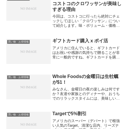
いては、別...
コストコのクロワッサンが美味し
すぎる理由
今回は、コストコに行ったら絶対にチェ
ックしてほしい「クロワッサン」につい
て紹介します。味・ボリューム・価格、
どれをとっても大満足のコストコ最強パ
ン、その魅力を徹底解説します！
ギフトカード購入 x ポイ活
買い物 - お得情報
アメリカに住んでいると、ギフトカード
はお祝いや感謝の気持ちで贈ることが非
常に一般的ですね。ギフトカードを購入
する場所は実に多様で、それぞれの店舗
がさまざまな種類のカードを提供してい
ます。ドラッグストア、デパート、ガソ
リンスタンドからスーパー...
Whole Foodsの金曜日は生牡蠣
買い物 - お得情報
が$1！
みなさん、金曜日の夜の楽しみは何です
か？友達や家族とのディナーや、おうち
でのリラックスタイムには、美味しい食
事が欠かせませんよね。そこで、お得で
美味しい食材をご紹介します！
Targetで5%割引
買い物 - お得情報
アメリカのスーパー（デパート）で根強
い人気のTarget。清潔な店内、リーズナ