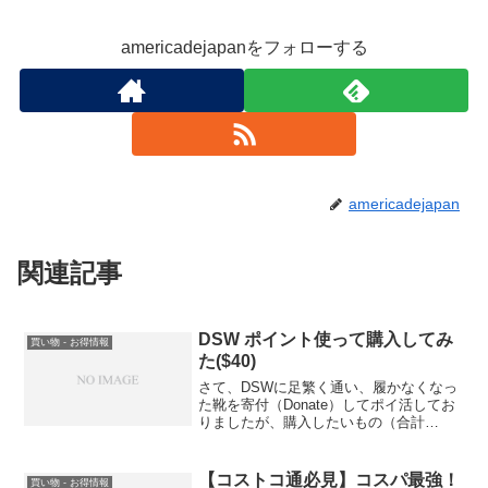
americadejapanをフォローする
americadejapan
関連記事
DSW ポイント使って購入してみ
買い物 - お得情報
た($40)
さて、DSWに足繁く通い、履かなくなっ
た靴を寄付（Donate）してポイ活してお
りましたが、購入したいもの（合計
$41.98）に対して十分なポイント（$40
分）が貯まりましたので購入手続きをし
ました。※DSWのポイントの貯め方につ
【コストコ通必見】コスパ最強！
買い物 - お得情報