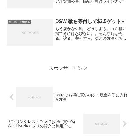
ブルな価格帯、幅広い商品ラインナッ
プ、手頃でカワイイTargetオリジナル商
品などなど。在住者はもちろんのこと、
日本からの旅行者にも幅広く人気だと思
います。おなじ...
DSW 靴を寄付して$2.5ゲット⭐️
買い物 - お得情報
もう履かない靴、どうしよう。ゴミ箱に
捨てるには忍びない。。そんな時は売
る、譲る、寄付する、などの方法があり
ますが、『DSWで寄付（Donate）』する
方法もございます。レジ近くにどんと箱
が置いてあります。Donateって寄付です
が、人に地球...
スポンサーリンク
ibottaでお得に買い物を！現金を手に入れ
る方法
ガソリンやレストランでお得に買い物
を！Upsideアプリの紹介と利用方法